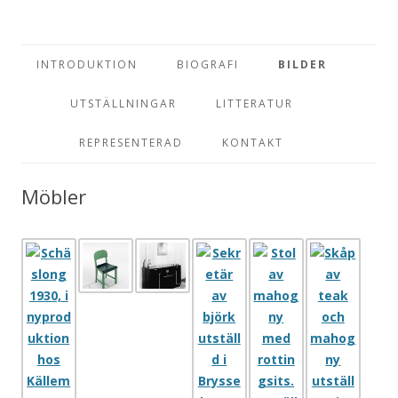
Konstnär och möbelarktiekt
Erik Chambert
Hoppa till innehåll
INTRODUKTION
BIOGRAFI
BILDER
UTSTÄLLNINGAR
LITTERATUR
REPRESENTERAD
KONTAKT
Möbler