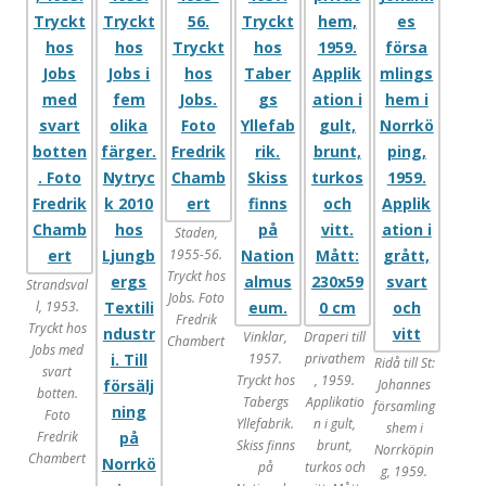
Staden,
1955-56.
Tryckt hos
Strandsval
Jobs. Foto
l, 1953.
Fredrik
Tryckt hos
Vinklar,
Draperi till
Chambert
Jobs med
1957.
privathem
Ridå till St:
svart
Tryckt hos
, 1959.
Johannes
botten.
Tabergs
Applikatio
församling
Foto
Yllefabrik.
n i gult,
shem i
Fredrik
Skiss finns
brunt,
Norrköpin
Chambert
på
turkos och
g, 1959.