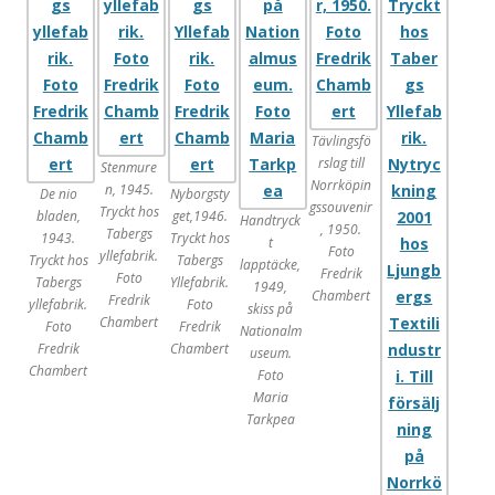
Tävlingsfö
rslag till
Stenmure
Norrköpin
n, 1945.
De nio
Nyborgsty
gssouvenir
Tryckt hos
bladen,
get,1946.
Handtryck
, 1950.
Tabergs
1943.
Tryckt hos
t
Foto
yllefabrik.
Tryckt hos
Tabergs
lapptäcke,
Fredrik
Foto
Tabergs
Yllefabrik.
1949,
Chambert
Fredrik
yllefabrik.
Foto
skiss på
Chambert
Foto
Fredrik
Nationalm
Fredrik
Chambert
useum.
Chambert
Foto
Maria
Tarkpea