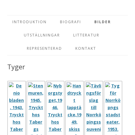
Konstnär och möbelarktiekt
Erik Chambert
Hoppa till innehåll
INTRODUKTION
BIOGRAFI
BILDER
UTSTÄLLNINGAR
LITTERATUR
REPRESENTERAD
KONTAKT
Tyger