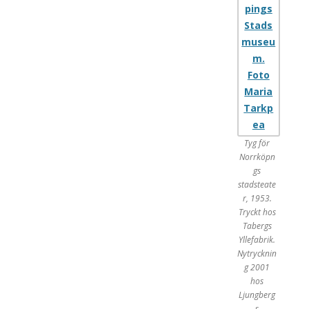
Tyg för
Norrköpn
gs
stadsteate
r, 1953.
Tryckt hos
Tabergs
Yllefabrik.
Nytrycknin
g 2001
hos
Ljungberg
s