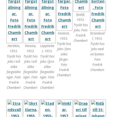
Spaljé,
1953.
Tryckt hos
Jobs. Foto
Konkret,
Strandsval
Fredrik
1953.
l, 1953.
Chambert
Tryckt hos
Tryckt hos
Harlekin,
Venezia,
Lapptäcke
Jobs i fem
Jobs med
1953.
1953.
t, 1953.
olika
vit botten.
Tryckt hos
Tryckt hos
Tryckt hos
färger.
Foto
Jobs i två
Jobs i två
Jobs i fyra
Foto
Fredrik
olika
olika
olika
Fredrik
Chambert
färgställni
färgställni
färgställni
Chambert
ngar. Foto
ngar. Foto
ngar. Foto
Fredrik
Fredrik
Fredrik
Chambert
Chambert
Chambert