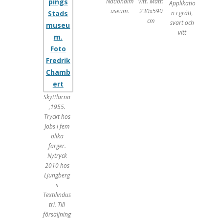
Nationalm
vitt. Mått:
Applikatio
useum.
230x590
n i grått,
cm
svart och
vitt
Skyttlarna
,1955.
Tryckt hos
Jobs i fem
olika
färger.
Nytryck
2010 hos
Ljungberg
s
Textilindus
tri. Till
försäljning