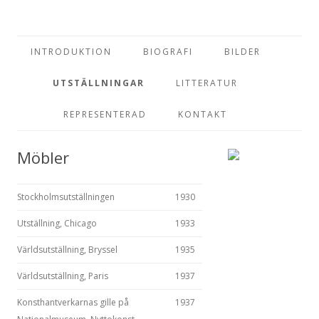
Konstnär och möbelarktiekt
Erik Chambert
Hoppa till innehåll
INTRODUKTION
BIOGRAFI
BILDER
UTSTÄLLNINGAR
LITTERATUR
REPRESENTERAD
KONTAKT
Möbler
Stockholmsutställningen
1930
Utställning, Chicago
1933
Världsutställning, Bryssel
1935
Världsutställning, Paris
1937
Konsthantverkarnas gille på
1937